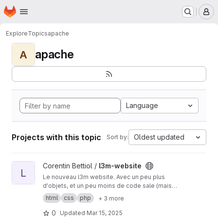
Homepage
Skip to main content
M
Explore
Topics
apache
apache
A
Language
Projects with this topic
Oldest updated
Sort by:
View l3m-website project
Corentin Bettiol /
l3m-website
L
Le nouveau l3m website. Avec un peu plus
d'objets, et un peu moins de code sale (mais
c'est pas encore tout à fait ça).
html
css
php
+ 3 more
0
Updated
Mar 15, 2025