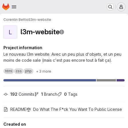
Homepage
Skip to main content
M
Corentin Bettiol
l3m-website
l3m-website
L
Project information
Le nouveau l3m website. Avec un peu plus d'objets, et un peu
moins de code sale (mais c'est pas encore tout à fait ça).
html
css
php
+ 3 more
192
 Commits
1
 Branch
0
 Tags
README
Do What The F*ck You Want To Public License
Created on