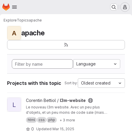
Homepage
Skip to main content
M
Explore
Topics
apache
apache
A
Language
Projects with this topic
Oldest created
Sort by:
View l3m-website project
Corentin Bettiol /
l3m-website
L
Le nouveau l3m website. Avec un peu plus
d'objets, et un peu moins de code sale (mais
c'est pas encore tout à fait ça).
html
css
php
+ 3 more
0
Updated
Mar 15, 2025